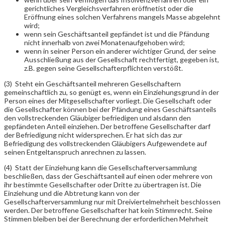
gerichtliches Vergleichsverfahren eröffnetist oder die
Eröffnung eines solchen Verfahrens mangels Masse abgelehnt
wird;
wenn sein Geschäftsanteil gepfändet ist und die Pfändung
nicht innerhalb von zwei Monatenaufgehoben wird;
wenn in seiner Person ein anderer wichtiger Grund, der seine
Ausschließung aus der Gesellschaft rechtfertigt, gegeben ist,
z.B. gegen seine Gesellschafterpflichten verstößt.
(3) Steht ein Geschäftsanteil mehreren Gesellschaftern
gemeinschaftlich zu, so genügt es, wenn ein Einziehungsgrund in der
Person eines der Mitgesellschafter vorliegt. Die Gesellschaft oder
die Gesellschafter können bei der Pfändung eines Geschäftsanteils
den vollstreckenden Gläubiger befriedigen und alsdann den
gepfändeten Anteil einziehen. Der betroffene Gesellschafter darf
der Befriedigung nicht widersprechen. Er hat sich das zur
Befriedigung des vollstreckenden Gläubigers Aufgewendete auf
seinen Entgeltanspruch anrechnen zu lassen.
(4) Statt der Einziehung kann die Gesellschafterversammlung
beschließen, dass der Geschäftsanteil auf einen oder mehrere von
ihr bestimmte Gesellschafter oder Dritte zu übertragen ist. Die
Einziehung und die Abtretung kann von der
Gesellschafterversammlung nur mit Dreiviertelmehrheit beschlossen
werden. Der betroffene Gesellschafter hat kein Stimmrecht. Seine
Stimmen bleiben bei der Berechnung der erforderlichen Mehrheit