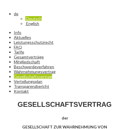
de
Deutsch
English
Info
Aktuelles
Leistungsschutzrecht
FAQ
Tarife
Gesamtverträge
Mitgliedschaft
Beschwerdeverfahren
Wahrnehmungsvertrag
Gesellschaftsvertrag
Verteilungsplan
Transparenzbericht
Kontakt
GESELLSCHAFTSVERTRAG
der
GESELLSCHAFT ZUR WAHRNEHMUNG VON