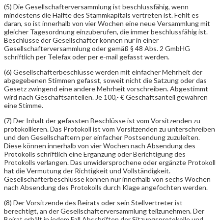
(5) Die Gesellschafterversammlung ist beschlussfähig, wenn
mindestens die Hälfte des Stammkapitals vertreten ist. Fehlt es
daran, so ist innerhalb von vier Wochen eine neue Versammlung mit
gleicher Tagesordnung einzuberufen, die immer beschlussfähig ist.
Beschlüsse der Gesellschafter können nur in einer
Gesellschafterversammlung oder gemäß § 48 Abs. 2 GmbHG
schriftlich per Telefax oder per e-mail gefasst werden.
(6) Gesellschafterbeschlüsse werden mit einfacher Mehrheit der
abgegebenen Stimmen gefasst, soweit nicht die Satzung oder das
Gesetz zwingend eine andere Mehrheit vorschreiben. Abgestimmt
wird nach Geschäftsanteilen. Je 100,- € Geschäftsanteil gewähren
eine Stimme.
(7) Der Inhalt der gefassten Beschlüsse ist vom Vorsitzenden zu
protokollieren. Das Protokoll ist vom Vorsitzenden zu unterschreiben
und den Gesellschaftern per einfacher Postsendung zuzuleiten.
Diese können innerhalb von vier Wochen nach Absendung des
Protokolls schriftlich eine Ergänzung oder Berichtigung des
Protokolls verlangen. Das unwidersprochene oder ergänzte Protokoll
hat die Vermutung der Richtigkeit und Vollständigkeit.
Gesellschafterbeschlüsse können nur innerhalb von sechs Wochen
nach Absendung des Protokolls durch Klage angefochten werden.
(8) Der Vorsitzende des Beirats oder sein Stellvertreter ist
berechtigt, an der Gesellschafterversammlung teilzunehmen. Der
Beirat erhält in jedem Fall Abschriften der Sitzungsprotokolle und