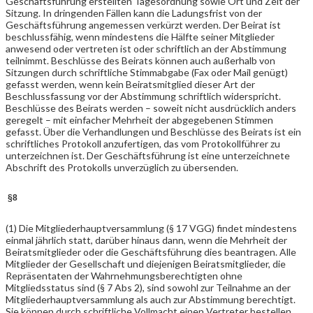
Geschäftsführung erstellten Tagesordnung sowie Ort und Zeit der
Sitzung. In dringenden Fällen kann die Ladungsfrist von der
Geschäftsführung angemessen verkürzt werden. Der Beirat ist
beschlussfähig, wenn mindestens die Hälfte seiner Mitglieder
anwesend oder vertreten ist oder schriftlich an der Abstimmung
teilnimmt. Beschlüsse des Beirats können auch außerhalb von
Sitzungen durch schriftliche Stimmabgabe (Fax oder Mail genügt)
gefasst werden, wenn kein Beiratsmitglied dieser Art der
Beschlussfassung vor der Abstimmung schriftlich widerspricht.
Beschlüsse des Beirats werden – soweit nicht ausdrücklich anders
geregelt – mit einfacher Mehrheit der abgegebenen Stimmen
gefasst. Über die Verhandlungen und Beschlüsse des Beirats ist ein
schriftliches Protokoll anzufertigen, das vom Protokollführer zu
unterzeichnen ist. Der Geschäftsführung ist eine unterzeichnete
Abschrift des Protokolls unverzüglich zu übersenden.
§8
(1) Die Mitgliederhauptversammlung (§ 17 VGG) findet mindestens
einmal jährlich statt, darüber hinaus dann, wenn die Mehrheit der
Beiratsmitglieder oder die Geschäftsführung dies beantragen. Alle
Mitglieder der Gesellschaft und diejenigen Beiratsmitglieder, die
Repräsentaten der Wahrnehmungsberechtigten ohne
Mitgliedsstatus sind (§ 7 Abs 2), sind sowohl zur Teilnahme an der
Mitgliederhauptversammlung als auch zur Abstimmung berechtigt.
Sie können durch schriftliche Vollmacht einen Vertreter bestellen.