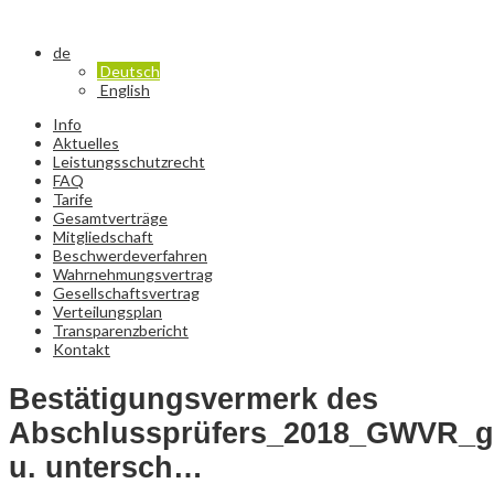
de
Deutsch
English
Info
Aktuelles
Leistungsschutzrecht
FAQ
Tarife
Gesamtverträge
Mitgliedschaft
Beschwerdeverfahren
Wahrnehmungsvertrag
Gesellschaftsvertrag
Verteilungsplan
Transparenzbericht
Kontakt
Bestätigungsvermerk des
Abschlussprüfers_2018_GWVR_ge
u. untersch…