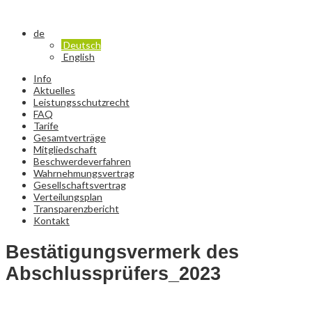
de
Deutsch
English
Info
Aktuelles
Leistungsschutzrecht
FAQ
Tarife
Gesamtverträge
Mitgliedschaft
Beschwerdeverfahren
Wahrnehmungsvertrag
Gesellschaftsvertrag
Verteilungsplan
Transparenzbericht
Kontakt
Bestätigungsvermerk des
Abschlussprüfers_2023